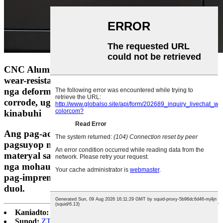
CNC Aluminum beam,
wear-resistant, dili sayon ​​
nga deform, dili sayon ​​sa
corrode, ug taas nga
kinabuhi
Ang pag-adjust sa tulin sa
pagsuyop naghimo sa
materyal sa pag-imprenta
nga mohaum sa panel sa
pag-imprenta nga mas
duol.
Kaniadto:
ZT A3 T-Shirt Printer
Sunod:
ZT 3200DH UV Printer 2pcs Ulo DX5/DX8/I3200