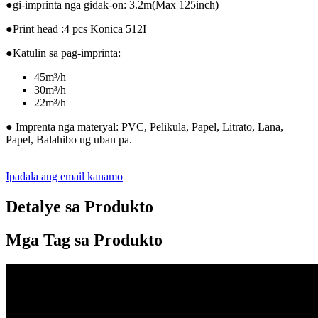
●gi-imprinta nga gidak-on: 3.2m(Max 125inch)
●Print head :4 pcs Konica 512I
●Katulin sa pag-imprinta:
45m³/h
30m³/h
22m³/h
● Imprenta nga materyal: PVC, Pelikula, Papel, Litrato, Lana,
Papel, Balahibo ug uban pa.
Ipadala ang email kanamo
Detalye sa Produkto
Mga Tag sa Produkto