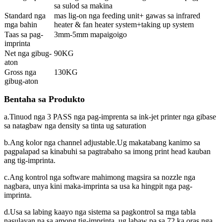
sa sulod sa makina
Standard nga
mas lig-on nga feeding unit+ gawas sa infrared
mga bahin
heater & fan heater system+taking up system
Taas sa pag-
3mm-5mm mapaigoigo
imprinta
Net nga gibug-
90KG
aton
Gross nga
130KG
gibug-aton
Bentaha sa Produkto
a.Tinuod nga 3 PASS nga pag-imprenta sa ink-jet printer nga gibase
sa natagbaw nga density sa tinta ug saturation
b.Ang kolor nga channel adjustable.Ug makatabang kanimo sa
pagpalapad sa kinabuhi sa pagtrabaho sa imong print head kauban
ang tig-imprinta.
c.Ang kontrol nga software mahimong magsira sa nozzle nga
nagbara, unya kini maka-imprinta sa usa ka hingpit nga pag-
imprinta.
d.Usa sa labing kaayo nga sistema sa pagkontrol sa mga tabla
nasulayan na sa among tig-imprinta, ug labaw pa sa 72 ka oras nga