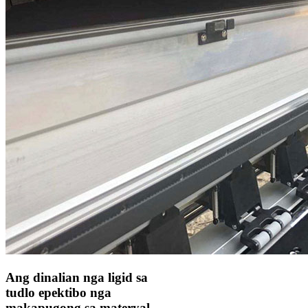
Ang dinalian nga ligid sa
tudlo epektibo nga
makapugong sa materyal