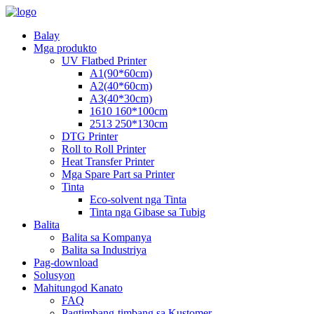
Balay
Mga produkto
UV Flatbed Printer
A1(90*60cm)
A2(40*60cm)
A3(40*30cm)
1610 160*100cm
2513 250*130cm
DTG Printer
Roll to Roll Printer
Heat Transfer Printer
Mga Spare Part sa Printer
Tinta
Eco-solvent nga Tinta
Tinta nga Gibase sa Tubig
Balita
Balita sa Kompanya
Balita sa Industriya
Pag-download
Solusyon
Mahitungod Kanato
FAQ
Pagtimbang-timbang sa Kustomer