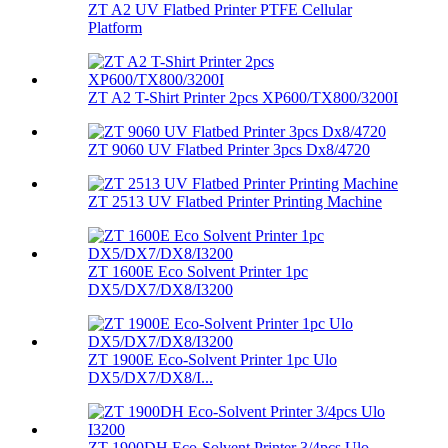
ZT A2 UV Flatbed Printer PTFE Cellular
Platform
ZT A2 T-Shirt Printer 2pcs XP600/TX800/3200I
ZT 9060 UV Flatbed Printer 3pcs Dx8/4720
ZT 2513 UV Flatbed Printer Printing Machine
ZT 1600E Eco Solvent Printer 1pc
DX5/DX7/DX8/I3200
ZT 1900E Eco-Solvent Printer 1pc Ulo
DX5/DX7/DX8/I...
ZT 1900DH Eco-Solvent Printer 3/4pcs Ulo