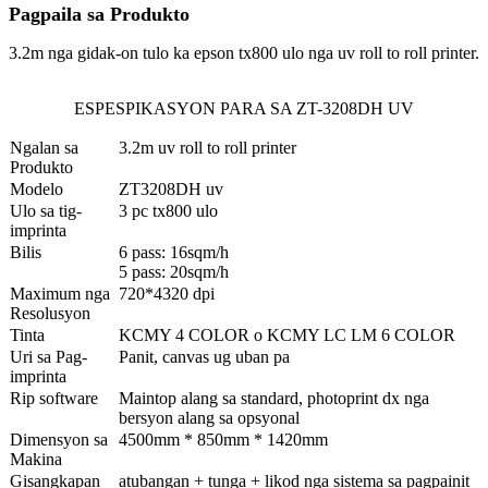
Pagpaila sa Produkto
3.2m nga gidak-on tulo ka epson tx800 ulo nga uv roll to roll printer.
ESPESPIKASYON PARA SA ZT-3208DH UV
Ngalan sa
3.2m uv roll to roll printer
Produkto
Modelo
ZT3208DH uv
Ulo sa tig-
3 pc tx800 ulo
imprinta
Bilis
6 pass: 16sqm/h
5 pass: 20sqm/h
Maximum nga
720*4320 dpi
Resolusyon
Tinta
KCMY 4 COLOR o KCMY LC LM 6 COLOR
Uri sa Pag-
Panit, canvas ug uban pa
imprinta
Rip software
Maintop alang sa standard, photoprint dx nga
bersyon alang sa opsyonal
Dimensyon sa
4500mm * 850mm * 1420mm
Makina
Gisangkapan
atubangan + tunga + likod nga sistema sa pagpainit