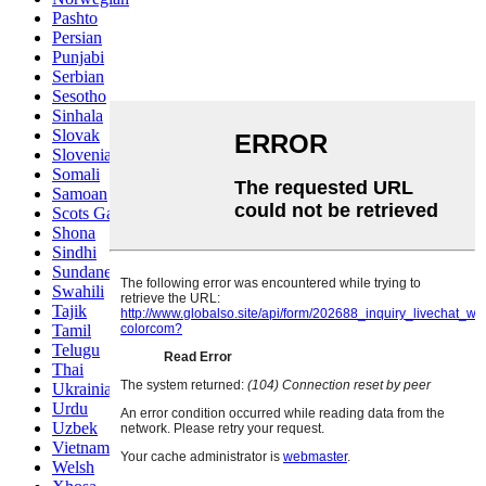
Pashto
Persian
Punjabi
Serbian
Sesotho
Sinhala
Slovak
Slovenian
Somali
Samoan
Scots Gaelic
Shona
Sindhi
Sundanese
Swahili
Tajik
Tamil
Telugu
Thai
Ukrainian
Urdu
Uzbek
Vietnamese
Welsh