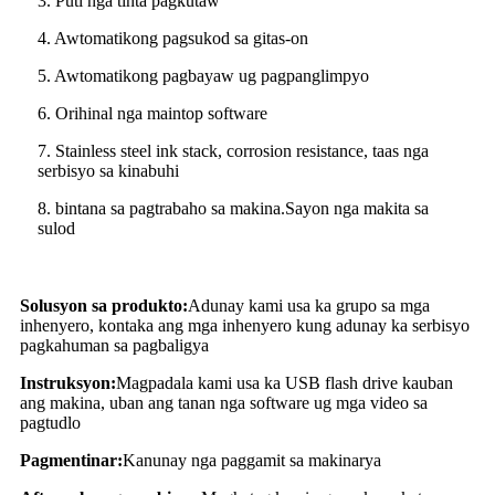
3. Puti nga tinta pagkutaw
4. Awtomatikong pagsukod sa gitas-on
5. Awtomatikong pagbayaw ug pagpanglimpyo
6. Orihinal nga maintop software
7. Stainless steel ink stack, corrosion resistance, taas nga
serbisyo sa kinabuhi
8. bintana sa pagtrabaho sa makina.Sayon nga makita sa
sulod
Solusyon sa produkto:
Adunay kami usa ka grupo sa mga
inhenyero, kontaka ang mga inhenyero kung adunay ka serbisyo
pagkahuman sa pagbaligya
Instruksyon:
Magpadala kami usa ka USB flash drive kauban
ang makina, uban ang tanan nga software ug mga video sa
pagtudlo
Pagmentinar:
Kanunay nga paggamit sa makinarya