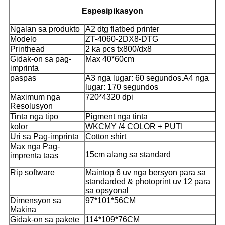
Espesipikasyon
Ngalan sa produkto
A2 dtg flatbed printer
Modelo
ZT-4060-2DX8-DTG
Printhead
2 ka pcs tx800/dx8
Gidak-on sa pag-
Max 40*60cm
imprinta
paspas
A3 nga lugar: 60 segundos.
A4 nga
lugar: 170 segundos
Maximum nga
720*4320 dpi
Resolusyon
Tinta nga tipo
Pigment nga tinta
kolor
WKCMY /
4 COLOR + PUTI
Uri sa Pag-imprinta
Cotton shirt
Max nga Pag-
15cm alang sa standard
imprenta taas
Rip software
Maintop 6 uv nga bersyon para sa
standarded & photoprint uv 12 para
sa opsyonal
Dimensyon sa
97*101*56CM
Makina
Gidak-on sa pakete
114*109*76CM