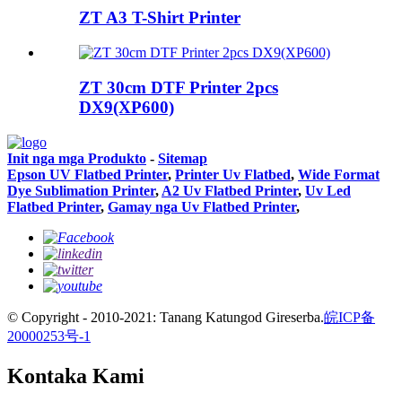
ZT A3 T-Shirt Printer
ZT 30cm DTF Printer 2pcs
DX9(XP600)
Init nga mga Produkto
-
Sitemap
Epson UV Flatbed Printer
,
Printer Uv Flatbed
,
Wide Format
Dye Sublimation Printer
,
A2 Uv Flatbed Printer
,
Uv Led
Flatbed Printer
,
Gamay nga Uv Flatbed Printer
,
© Copyright - 2010-2021: Tanang Katungod Gireserba.
皖ICP备
20000253号-1
Kontaka Kami