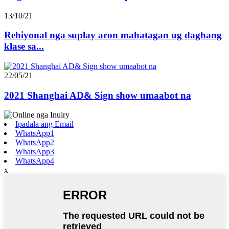
13/10/21
Rehiyonal nga suplay aron mahatagan ug daghang
klase sa...
22/05/21
2021 Shanghai AD& Sign show umaabot na
Ipadala ang Email
WhatsApp1
WhatsApp2
WhatsApp3
WhatsApp4
x