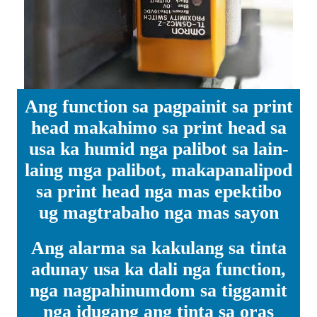
Ang function sa pagpainit sa print
head makahimo sa print head sa
usa ka humid nga palibot sa lain-
laing mga palibot, makapanalipod
sa print head nga mas epektibo
ug magtrabaho nga mas sayon
Ang alarma sa kakulang sa tinta
adunay usa ka dali nga function,
nga nagpahinumdom sa tiggamit
nga idugang ang tinta sa oras