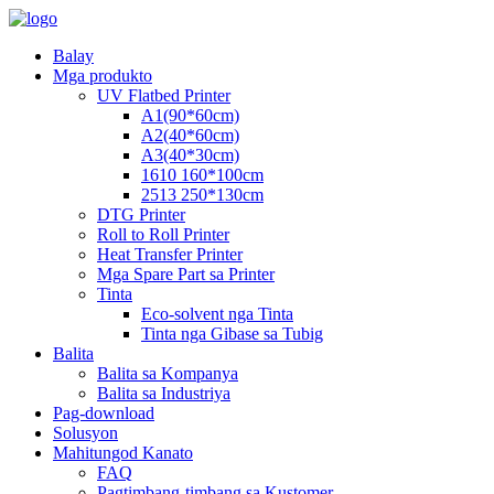
Balay
Mga produkto
UV Flatbed Printer
A1(90*60cm)
A2(40*60cm)
A3(40*30cm)
1610 160*100cm
2513 250*130cm
DTG Printer
Roll to Roll Printer
Heat Transfer Printer
Mga Spare Part sa Printer
Tinta
Eco-solvent nga Tinta
Tinta nga Gibase sa Tubig
Balita
Balita sa Kompanya
Balita sa Industriya
Pag-download
Solusyon
Mahitungod Kanato
FAQ
Pagtimbang-timbang sa Kustomer