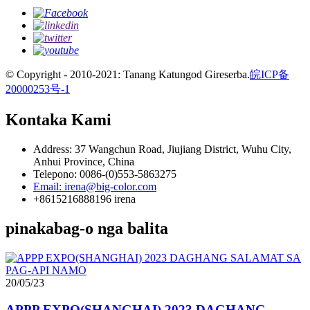
© Copyright - 2010-2021: Tanang Katungod Gireserba.
皖ICP备
20000253号-1
Kontaka Kami
Address: 37 Wangchun Road, Jiujiang District, Wuhu City,
Anhui Province, China
Telepono: 0086-(0)553-5863275
Email: irena@big-color.com
+8615216888196 irena
pinakabag-o nga balita
20/05/23
APPP EXPO(SHANGHAI) 2023 DAGHANG