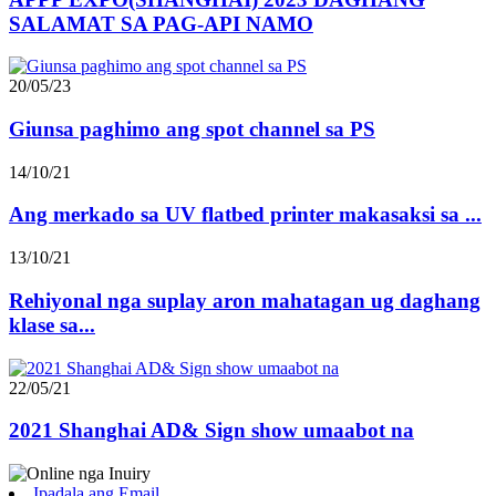
SALAMAT SA PAG-API NAMO
20/05/23
Giunsa paghimo ang spot channel sa PS
14/10/21
Ang merkado sa UV flatbed printer makasaksi sa ...
13/10/21
Rehiyonal nga suplay aron mahatagan ug daghang
klase sa...
22/05/21
2021 Shanghai AD& Sign show umaabot na
Ipadala ang Email