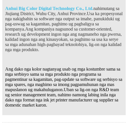
Anhui Big Color Digital Technology Co., Ltd.
nahimutang sa
Jiujiang District, Wuhu City, Anhui Province.Usa ka propesyonal
nga nakigbahin sa software nga output sa imahe, panukiduki ug
pag-uswag sa kagamitan, paghimo ug pagbaligya sa
kompanya.Ang kompaniya nagsunod sa customer-oriented,
research ug development ingon nga ang nagmaneho nga pwersa,
kalidad ingon nga ang kinauyokan, sa paghimo sa usa ka serye
sa mga adunahan high-pagbayad teknolohiya, lig-on nga kalidad
nga mga produkto.
Ang dako nga kolor nagtanyag usab og mga kostumbre sama sa
mga serbisyo sama sa mga produkto nga programa sa
pagmentinar sa kagamitan, pag-update sa software ug serbisyo sa
mga spares, nga maghimo sa imong pagpamuhunan nga mas
mapuslanon ug makahuluganon.Uban sa lig-on nga R&D team
ug senior management team, nahimo namong labing inila nga
dako nga format nga ink jet printer manufacturer ug supplier sa
domestic market karon.