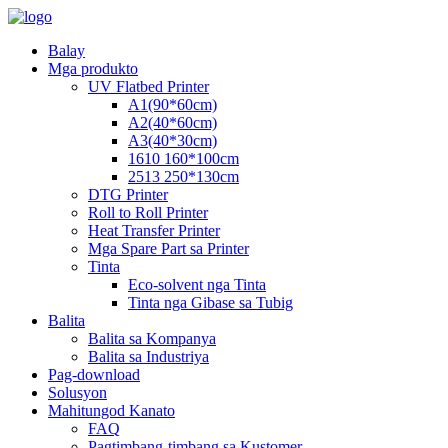
Balay
Mga produkto
UV Flatbed Printer
A1(90*60cm)
A2(40*60cm)
A3(40*30cm)
1610 160*100cm
2513 250*130cm
DTG Printer
Roll to Roll Printer
Heat Transfer Printer
Mga Spare Part sa Printer
Tinta
Eco-solvent nga Tinta
Tinta nga Gibase sa Tubig
Balita
Balita sa Kompanya
Balita sa Industriya
Pag-download
Solusyon
Mahitungod Kanato
FAQ
Pagtimbang-timbang sa Kustomer