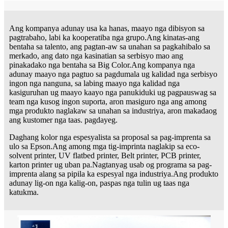
Ang kompanya adunay usa ka hanas, maayo nga dibisyon sa
pagtrabaho, labi ka kooperatiba nga grupo.Ang kinatas-ang
bentaha sa talento, ang pagtan-aw sa unahan sa pagkahibalo sa
merkado, ang dato nga kasinatian sa serbisyo mao ang
pinakadako nga bentaha sa Big Color.Ang kompanya nga
adunay maayo nga pagtuo sa pagdumala ug kalidad nga serbisyo
ingon nga nanguna, sa labing maayo nga kalidad nga
kasiguruhan ug maayo kaayo nga panukiduki ug pagpauswag sa
team nga kusog ingon suporta, aron masiguro nga ang among
mga produkto naglakaw sa unahan sa industriya, aron makadaog
ang kustomer nga taas. pagdayeg.
Daghang kolor nga espesyalista sa proposal sa pag-imprenta sa
ulo sa Epson.Ang among mga tig-imprinta naglakip sa eco-
solvent printer, UV flatbed printer, Belt printer, PCB printer,
karton printer ug uban pa.Nagtanyag usab og programa sa pag-
imprenta alang sa pipila ka espesyal nga industriya.Ang produkto
adunay lig-on nga kalig-on, paspas nga tulin ug taas nga
katukma.