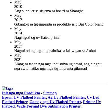
May
2010
Ang supplier sa sistema sa board sa Shanghai
May
2012
Gibantog sa tig-imprinta sa produkto isip Big Color brand
May
2014
Nagsugod og uv flated printer
May
2017
Nagtukod ug bag-ong pabrika sa lalawigan sa Anhui
May
2021
Alang sa tanan nga mga industriya ug natad, ang hingpit
nga awtomatiko nga mga tig-imprenta gilunsad
Init nga mga Produkto
-
Sitemap
Epson UV Flatbed Printer
,
A2 Uv Flatbed Printer
,
Uv Led
Flatbed Printer
,
Gamay nga Uv Flatbed Printer
,
Printer Uv
Flatbed
,
Wide Format Dye Sublimation Printer
,