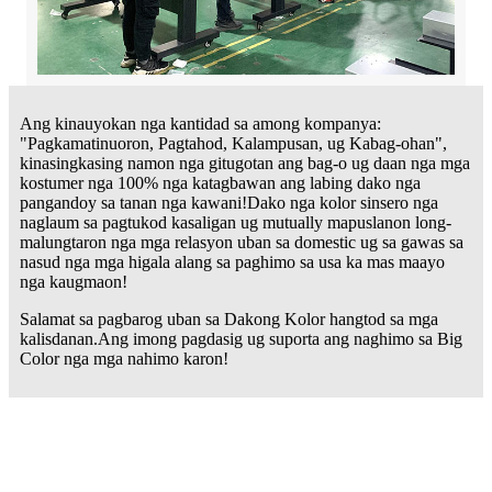
Ang kinauyokan nga kantidad sa among kompanya:
"Pagkamatinuoron, Pagtahod, Kalampusan, ug Kabag-ohan",
kinasingkasing namon nga gitugotan ang bag-o ug daan nga mga
kostumer nga 100% nga katagbawan ang labing dako nga
pangandoy sa tanan nga kawani!Dako nga kolor sinsero nga
naglaum sa pagtukod kasaligan ug mutually mapuslanon long-
malungtaron nga mga relasyon uban sa domestic ug sa gawas sa
nasud nga mga higala alang sa paghimo sa usa ka mas maayo
nga kaugmaon!
Salamat sa pagbarog uban sa Dakong Kolor hangtod sa mga
kalisdanan.Ang imong pagdasig ug suporta ang naghimo sa Big
Color nga mga nahimo karon!