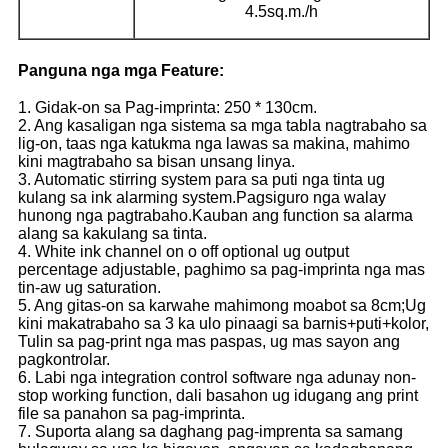
4.5sq.m./h
Panguna nga mga Feature
:
1. Gidak-on sa Pag-imprinta: 250 * 130cm.
2. Ang kasaligan nga sistema sa mga tabla nagtrabaho sa
lig-on, taas nga katukma nga lawas sa makina, mahimo
kini magtrabaho sa bisan unsang linya.
3. Automatic stirring system para sa puti nga tinta ug
kulang sa ink alarming system.Pagsiguro nga walay
hunong nga pagtrabaho.Kauban ang function sa alarma
alang sa kakulang sa tinta.
4. White ink channel on o off optional ug output
percentage adjustable, paghimo sa pag-imprinta nga mas
tin-aw ug saturation.
5. Ang gitas-on sa karwahe mahimong moabot sa 8cm;Ug
kini makatrabaho sa 3 ka ulo pinaagi sa barnis+puti+kolor,
Tulin sa pag-print nga mas paspas, ug mas sayon ​​ang
pagkontrolar.
6. Labi nga integration control software nga adunay non-
stop working function, dali basahon ug idugang ang print
file sa panahon sa pag-imprinta.
7. Suporta alang sa daghang pag-imprenta sa samang