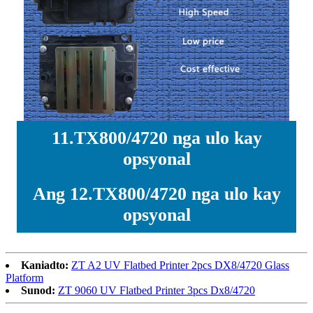
11.TX800/4720 nga ulo kay
opsyonal
Ang 12.TX800/4720 nga ulo kay
opsyonal
Kaniadto:
ZT A2 UV Flatbed Printer 2pcs DX8/4720 Glass
Platform
Sunod:
ZT 9060 UV Flatbed Printer 3pcs Dx8/4720