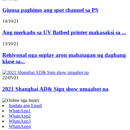
Giunsa paghimo ang spot channel sa PS
14/10/21
Ang merkado sa UV flatbed printer makasaksi sa ...
13/10/21
Rehiyonal nga suplay aron mahatagan ug daghang
klase sa...
22/05/21
2021 Shanghai AD& Sign show umaabot na
Ipadala ang Email
WhatsApp1
WhatsApp2
WhatsApp3
WhatsApp4