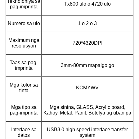
Teknolohiya sa
Tx800 ulo o 4720 ulo
pag-imprinta
Numero sa ulo
1 o 2 o 3
Maximum nga
720*4320DPI
resolusyon
Taas sa pag-
3mm-80mm mapaigoigo
imprinta
Mga kolor sa
KCMYWV
tinta
Mga tipo sa
Mga sinina, GLASS, Acrylic board,
pag-imprinta
Kahoy, Metal, Panit, Botelya ug uban pa
Interface sa
USB3.0 high speed interface transfer
datos
system