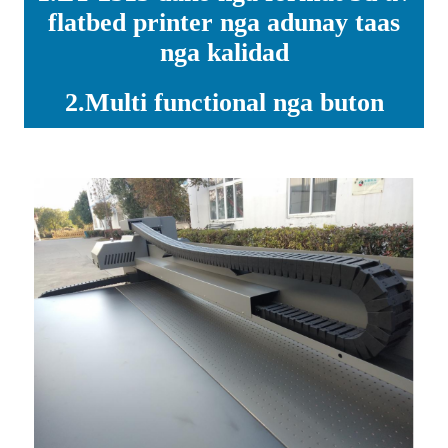
flatbed printer nga adunay taas
nga kalidad
2.Multi functional nga buton