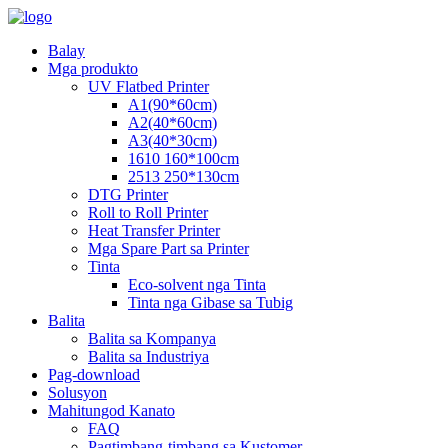
Balay
Mga produkto
UV Flatbed Printer
A1(90*60cm)
A2(40*60cm)
A3(40*30cm)
1610 160*100cm
2513 250*130cm
DTG Printer
Roll to Roll Printer
Heat Transfer Printer
Mga Spare Part sa Printer
Tinta
Eco-solvent nga Tinta
Tinta nga Gibase sa Tubig
Balita
Balita sa Kompanya
Balita sa Industriya
Pag-download
Solusyon
Mahitungod Kanato
FAQ
Pagtimbang-timbang sa Kustomer