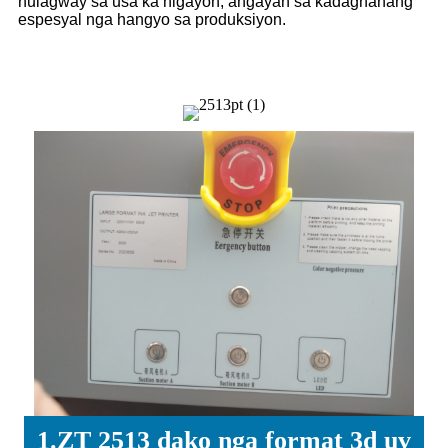
hulagway sa usa ka higayon, angayan sa kadaghanang
espesyal nga hangyo sa produksiyon.
1.ZT 2513 dako nga format 3d uv