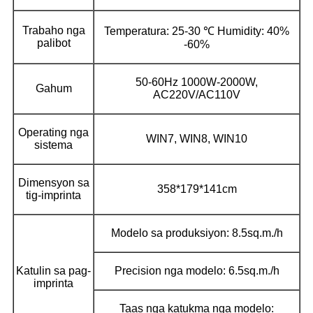
Trabaho nga
Temperatura: 25-30 ℃ Humidity: 40%
palibot
-60%
50-60Hz 1000W-2000W,
Gahum
AC220V/AC110V
Operating nga
WIN7, WIN8, WIN10
sistema
Dimensyon sa
358*179*141cm
tig-imprinta
Modelo sa produksiyon: 8.5sq.m./h
Katulin sa pag-
Precision nga modelo: 6.5sq.m./h
imprinta
Taas nga katukma nga modelo: