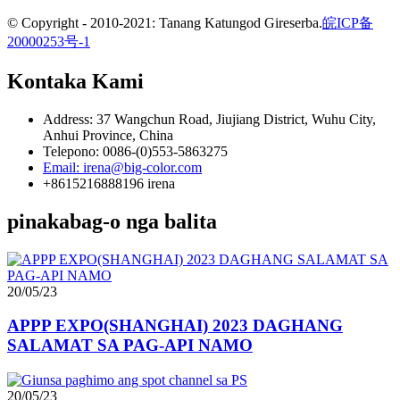
© Copyright - 2010-2021: Tanang Katungod Gireserba.
皖ICP备
20000253号-1
Kontaka Kami
Address: 37 Wangchun Road, Jiujiang District, Wuhu City,
Anhui Province, China
Telepono: 0086-(0)553-5863275
Email: irena@big-color.com
+8615216888196 irena
pinakabag-o nga balita
20/05/23
APPP EXPO(SHANGHAI) 2023 DAGHANG
SALAMAT SA PAG-API NAMO
20/05/23