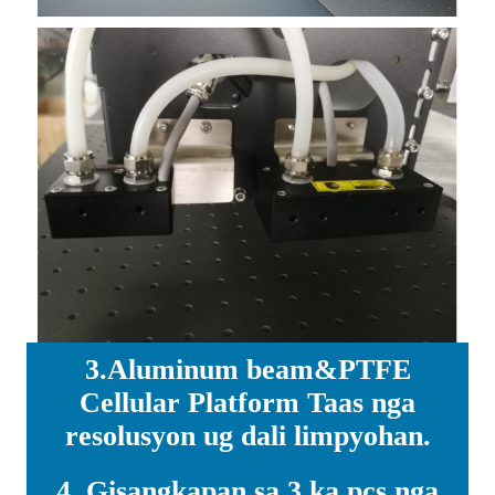
3.Aluminum beam&PTFE
Cellular Platform Taas nga
resolusyon ug dali limpyohan.
4. Gisangkapan sa 3 ka pcs nga