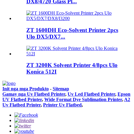
DX8/4720 Glass Pl...
ZT 1600DH Eco-Solvent Printer 2pcs
Ulo DX5/DX7...
ZT 3200K Solvent Printer 4/8pcs Ulo
Konica 512I
Init nga mga Produkto
-
Sitemap
Gamay nga Uv Flatbed Printer
,
Uv Led Flatbed Printer
,
Epson
UV Flatbed Printer
,
Wide Format Dye Sublimation Printer
,
A2
Uv Flatbed Printer
,
Printer Uv Flatbed
,