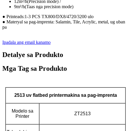
12m²/h(Precision mode) /
9m²/h(Taas nga precision mode)
● Printeads:1-3 PCS TX800/DX8/4720/3200 ulo
● Materyal sa pag-imprenta: Salamin, Tile, Acrylic, metal, ug uban
pa
Ipadala ang email kanamo
Detalye sa Produkto
Mga Tag sa Produkto
2513 uv flatbed printer
makina sa pag-imprenta
Modelo sa
ZT2513
Printer