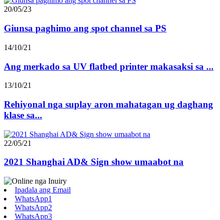
20/05/23
Giunsa paghimo ang spot channel sa PS
14/10/21
Ang merkado sa UV flatbed printer makasaksi sa ...
13/10/21
Rehiyonal nga suplay aron mahatagan ug daghang
klase sa...
22/05/21
2021 Shanghai AD& Sign show umaabot na
Ipadala ang Email
WhatsApp1
WhatsApp2
WhatsApp3