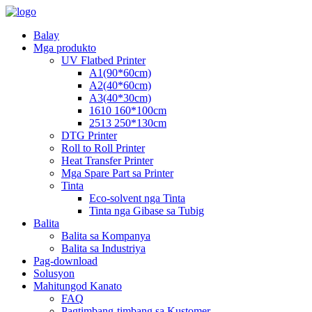
Balay
Mga produkto
UV Flatbed Printer
A1(90*60cm)
A2(40*60cm)
A3(40*30cm)
1610 160*100cm
2513 250*130cm
DTG Printer
Roll to Roll Printer
Heat Transfer Printer
Mga Spare Part sa Printer
Tinta
Eco-solvent nga Tinta
Tinta nga Gibase sa Tubig
Balita
Balita sa Kompanya
Balita sa Industriya
Pag-download
Solusyon
Mahitungod Kanato
FAQ
Pagtimbang-timbang sa Kustomer