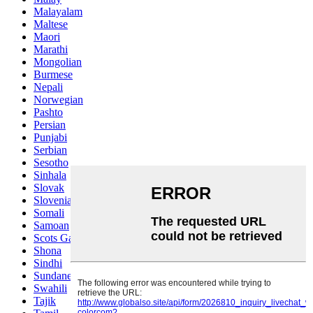
Malayalam
Maltese
Maori
Marathi
Mongolian
Burmese
Nepali
Norwegian
Pashto
Persian
Punjabi
Serbian
Sesotho
Sinhala
Slovak
Slovenian
Somali
Samoan
Scots Gaelic
Shona
Sindhi
Sundanese
Swahili
Tajik