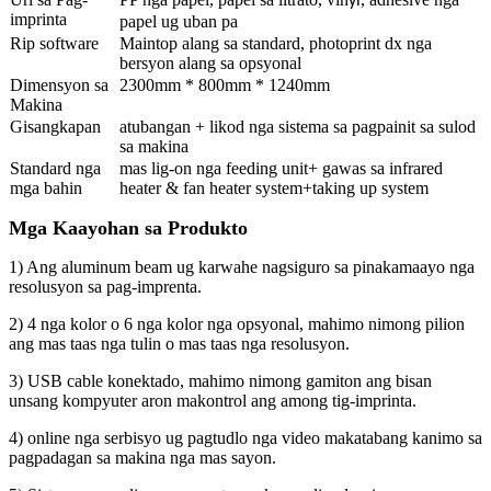
yl
imprinta
papel ug uban pa
Rip software
Maintop alang sa standard, photoprint dx nga
bersyon alang sa opsyonal
Dimensyon sa
2300mm * 800mm * 1240mm
Makina
Gisangkapan
atubangan + likod nga sistema sa pagpainit sa sulod
sa makina
Standard nga
mas lig-on nga feeding unit+ gawas sa infrared
mga bahin
heater & fan heater system+taking up system
Mga Kaayohan sa Produkto
1) Ang aluminum beam ug karwahe nagsiguro sa pinakamaayo nga
resolusyon sa pag-imprenta.
2) 4 nga kolor o 6 nga kolor nga opsyonal, mahimo nimong pilion
ang mas taas nga tulin o mas taas nga resolusyon.
3) USB cable konektado, mahimo nimong gamiton ang bisan
unsang kompyuter aron makontrol ang among tig-imprinta.
4) online nga serbisyo ug pagtudlo nga video makatabang kanimo sa
pagpadagan sa makina nga mas sayon.