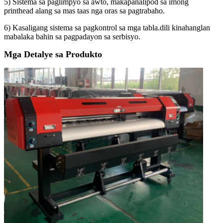
5) Sistema sa paglimpyo sa awto, makapanalipod sa imong
printhead alang sa mas taas nga oras sa pagtrabaho.
6) Kasaligang sistema sa pagkontrol sa mga tabla.dili kinahanglan
mabalaka bahin sa pagpadayon sa serbisyo.
Mga Detalye sa Produkto