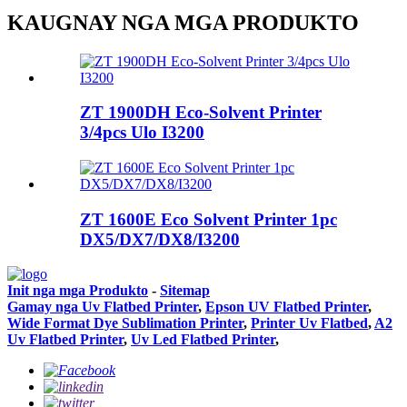
KAUGNAY NGA MGA PRODUKTO
ZT 1900DH Eco-Solvent Printer
3/4pcs Ulo I3200
ZT 1600E Eco Solvent Printer 1pc
DX5/DX7/DX8/I3200
Init nga mga Produkto
-
Sitemap
Gamay nga Uv Flatbed Printer
,
Epson UV Flatbed Printer
,
Wide Format Dye Sublimation Printer
,
Printer Uv Flatbed
,
A2
Uv Flatbed Printer
,
Uv Led Flatbed Printer
,