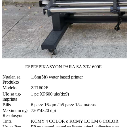
ESPESPIKASYON PARA SA ZT-1609E
Ngalan sa
1.6m(5ft) water based printer
Produkto
Modelo
ZT160
E
9
Ulo sa tig-
1 pc XP600 ulo(dx9)
imprinta
Bilis
6 pass: 16sqm / h
5 pass: 18sqm/oras
Maximum nga
720*4320 dpi
Resolusyon
Tinta
KCMY 4 COLOR o KCMY LC LM 6 COLOR
Uri sa Pag-
PP nga papel, papel sa litrato, vin
, adhesive nga