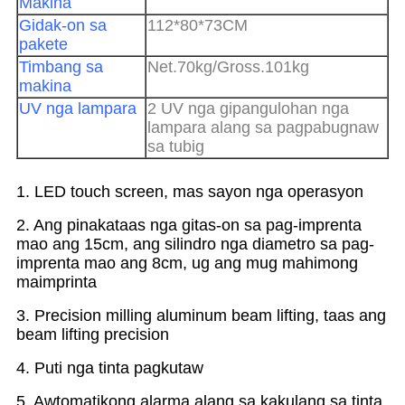
Makina
Gidak-on sa
112*80*73CM
pakete
Timbang sa
Net.70kg/Gross.101kg
makina
UV nga lampara
2 UV nga gipangulohan nga
lampara alang sa pagpabugnaw
sa tubig
1. LED touch screen, mas sayon ​​nga operasyon
2. Ang pinakataas nga gitas-on sa pag-imprenta
mao ang 15cm, ang silindro nga diametro sa pag-
imprenta mao ang 8cm, ug ang mug mahimong
maimprinta
3. Precision milling aluminum beam lifting, taas ang
beam lifting precision
4. Puti nga tinta pagkutaw
5. Awtomatikong alarma alang sa kakulang sa tinta