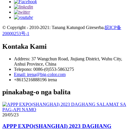
© Copyright - 2010-2021: Tanang Katungod Gireserba.
皖ICP备
20000253号-1
Kontaka Kami
Address: 37 Wangchun Road, Jiujiang District, Wuhu City,
Anhui Province, China
Telepono: 0086-(0)553-5863275
Email: irena@big-color.com
+8615216888196 irena
pinakabag-o nga balita
20/05/23
APPP EXPO(SHANGHAI) 2023 DAGHANG