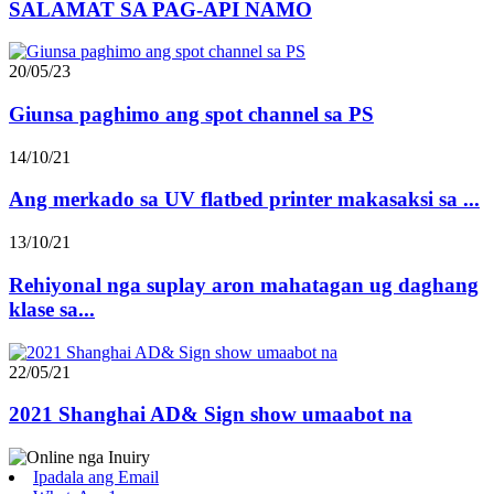
SALAMAT SA PAG-API NAMO
20/05/23
Giunsa paghimo ang spot channel sa PS
14/10/21
Ang merkado sa UV flatbed printer makasaksi sa ...
13/10/21
Rehiyonal nga suplay aron mahatagan ug daghang
klase sa...
22/05/21
2021 Shanghai AD& Sign show umaabot na
Ipadala ang Email