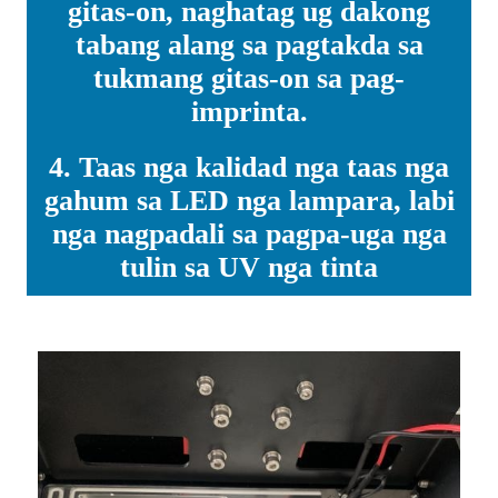
gitas-on, naghatag ug dakong
tabang alang sa pagtakda sa
tukmang gitas-on sa pag-
imprinta.
4. Taas nga kalidad nga taas nga
gahum sa LED nga lampara, labi
nga nagpadali sa pagpa-uga nga
tulin sa UV nga tinta