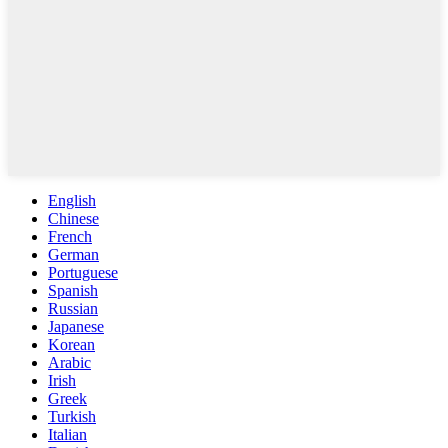
English
Chinese
French
German
Portuguese
Spanish
Russian
Japanese
Korean
Arabic
Irish
Greek
Turkish
Italian