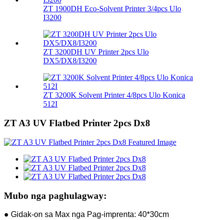
ZT 1900DH Eco-Solvent Printer 3/4pcs Ulo
I3200
ZT 3200DH UV Printer 2pcs Ulo
DX5/DX8/I3200
ZT 3200K Solvent Printer 4/8pcs Ulo Konica
512I
ZT A3 UV Flatbed Printer 2pcs Dx8
Mubo nga paghulagway:
● Gidak-on sa Max nga Pag-imprenta: 40*30cm