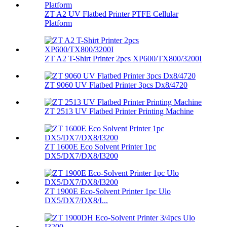
ZT A2 UV Flatbed Printer PTFE Cellular
Platform
ZT A2 T-Shirt Printer 2pcs XP600/TX800/3200I
ZT 9060 UV Flatbed Printer 3pcs Dx8/4720
ZT 2513 UV Flatbed Printer Printing Machine
ZT 1600E Eco Solvent Printer 1pc
DX5/DX7/DX8/I3200
ZT 1900E Eco-Solvent Printer 1pc Ulo
DX5/DX7/DX8/I...