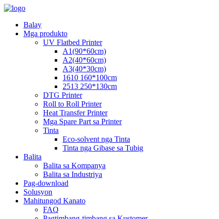
Balay
Mga produkto
UV Flatbed Printer
A1(90*60cm)
A2(40*60cm)
A3(40*30cm)
1610 160*100cm
2513 250*130cm
DTG Printer
Roll to Roll Printer
Heat Transfer Printer
Mga Spare Part sa Printer
Tinta
Eco-solvent nga Tinta
Tinta nga Gibase sa Tubig
Balita
Balita sa Kompanya
Balita sa Industriya
Pag-download
Solusyon
Mahitungod Kanato
FAQ
Pagtimbang-timbang sa Kustomer