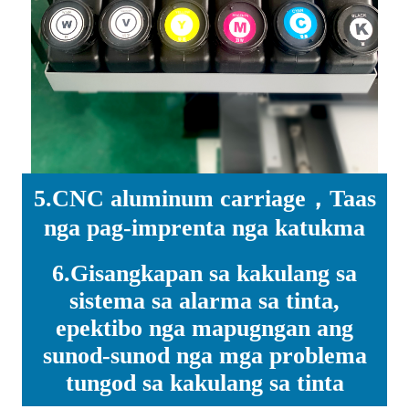
5.CNC aluminum carriage，Taas
nga pag-imprenta nga katukma
6.Gisangkapan sa kakulang sa
sistema sa alarma sa tinta,
epektibo nga mapugngan ang
sunod-sunod nga mga problema
tungod sa kakulang sa tinta