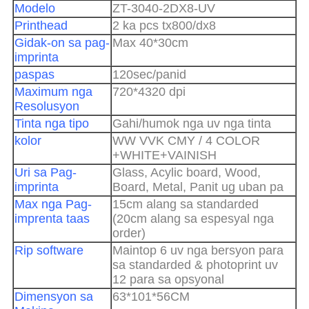
Modelo
ZT-3040-2DX8-UV
Printhead
2 ka pcs tx800/dx8
Gidak-on sa pag-
Max 40*30cm
imprinta
paspas
120sec/panid
Maximum nga
720*4320 dpi
Resolusyon
Tinta nga tipo
Gahi/humok nga uv nga tinta
kolor
WW VVK CMY / 4 COLOR
+WHITE+VAINISH
Uri sa Pag-
Glass, Acylic board, Wood,
imprinta
Board, Metal, Panit ug uban pa
Max nga Pag-
15cm alang sa standarded
imprenta taas
(20cm alang sa espesyal nga
order)
Rip software
Maintop 6 uv nga bersyon para
sa standarded & photoprint uv
12 para sa opsyonal
Dimensyon sa
63*101*56CM