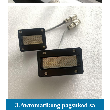
3.Awtomatikong pagsukod sa