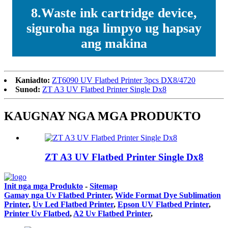
8.Waste ink cartridge device,
siguroha nga limpyo ug hapsay
ang makina
Kaniadto:
ZT6090 UV Flatbed Printer 3pcs DX8/4720
Sunod:
ZT A3 UV Flatbed Printer Single Dx8
KAUGNAY NGA MGA PRODUKTO
ZT A3 UV Flatbed Printer Single Dx8
Init nga mga Produkto
-
Sitemap
Gamay nga Uv Flatbed Printer
,
Wide Format Dye Sublimation
Printer
,
Uv Led Flatbed Printer
,
Epson UV Flatbed Printer
,
Printer Uv Flatbed
,
A2 Uv Flatbed Printer
,