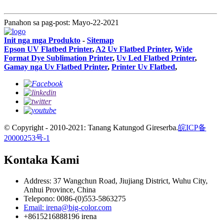
Panahon sa pag-post: Mayo-22-2021
Init nga mga Produkto
-
Sitemap
Epson UV Flatbed Printer
,
A2 Uv Flatbed Printer
,
Wide
Format Dye Sublimation Printer
,
Uv Led Flatbed Printer
,
Gamay nga Uv Flatbed Printer
,
Printer Uv Flatbed
,
© Copyright - 2010-2021: Tanang Katungod Gireserba.
皖ICP备
20000253号-1
Kontaka Kami
Address: 37 Wangchun Road, Jiujiang District, Wuhu City,
Anhui Province, China
Telepono: 0086-(0)553-5863275
Email: irena@big-color.com
+8615216888196 irena