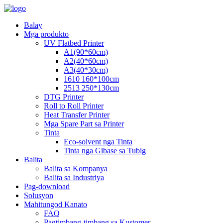
Balay
Mga produkto
UV Flatbed Printer
A1(90*60cm)
A2(40*60cm)
A3(40*30cm)
1610 160*100cm
2513 250*130cm
DTG Printer
Roll to Roll Printer
Heat Transfer Printer
Mga Spare Part sa Printer
Tinta
Eco-solvent nga Tinta
Tinta nga Gibase sa Tubig
Balita
Balita sa Kompanya
Balita sa Industriya
Pag-download
Solusyon
Mahitungod Kanato
FAQ
Pagtimbang-timbang sa Kustomer