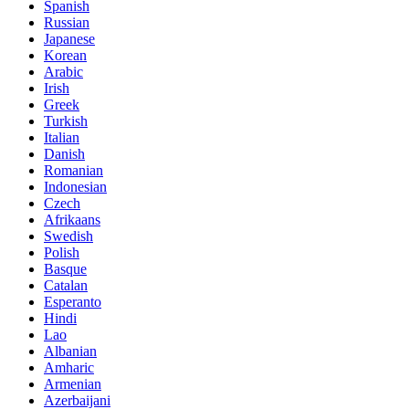
Spanish
Russian
Japanese
Korean
Arabic
Irish
Greek
Turkish
Italian
Danish
Romanian
Indonesian
Czech
Afrikaans
Swedish
Polish
Basque
Catalan
Esperanto
Hindi
Lao
Albanian
Amharic
Armenian
Azerbaijani