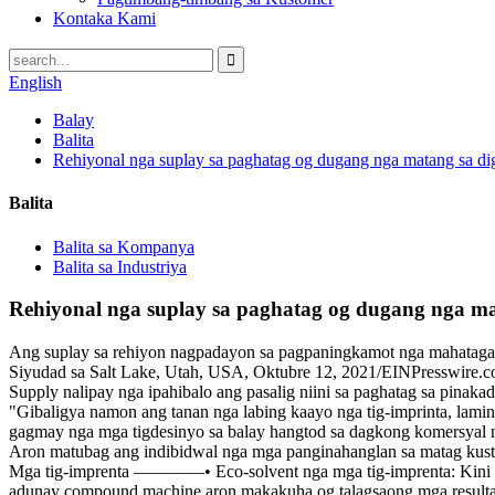
Kontaka Kami
English
Balay
Balita
Rehiyonal nga suplay sa paghatag og dugang nga matang sa dig
Balita
Balita sa Kompanya
Balita sa Industriya
Rehiyonal nga suplay sa paghatag og dugang nga mat
Ang suplay sa rehiyon nagpadayon sa pagpaningkamot nga mahatagan 
Siyudad sa Salt Lake, Utah, USA, Oktubre 12, 2021/EINPresswire.com
Supply nalipay nga ipahibalo ang pasalig niini sa paghatag sa pinak
"Gibaligya namon ang tanan nga labing kaayo nga tig-imprinta, lami
gagmay nga mga tigdesinyo sa balay hangtod sa dagkong komersyal 
Aron matubag ang indibidwal nga mga panginahanglan sa matag kustome
Mga tig-imprenta ————• Eco-solvent nga mga tig-imprenta: Kini nga
adunay compound machine aron makakuha og talagsaong mga resulta.• 