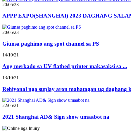
20/05/23
APPP EXPO(SHANGHAI) 2023 DAGHANG SALA
20/05/23
Giunsa paghimo ang spot channel sa PS
14/10/21
Ang merkado sa UV flatbed printer makasaksi sa ...
13/10/21
Rehiyonal nga suplay aron mahatagan ug daghang kla
22/05/21
2021 Shanghai AD& Sign show umaabot na