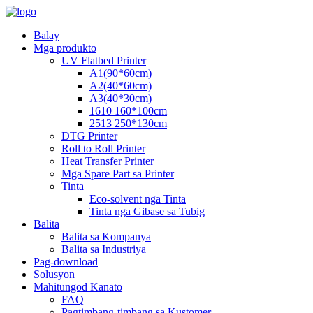
Balay
Mga produkto
UV Flatbed Printer
A1(90*60cm)
A2(40*60cm)
A3(40*30cm)
1610 160*100cm
2513 250*130cm
DTG Printer
Roll to Roll Printer
Heat Transfer Printer
Mga Spare Part sa Printer
Tinta
Eco-solvent nga Tinta
Tinta nga Gibase sa Tubig
Balita
Balita sa Kompanya
Balita sa Industriya
Pag-download
Solusyon
Mahitungod Kanato
FAQ
Pagtimbang-timbang sa Kustomer