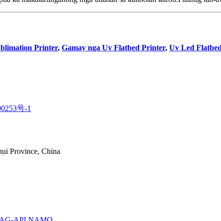
limation Printer
,
Gamay nga Uv Flatbed Printer
,
Uv Led Flatbed
0253号-1
hui Province, China