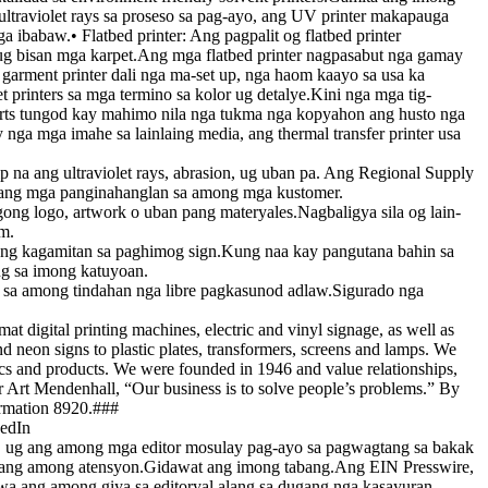
a ultraviolet rays sa proseso sa pag-ayo, ang UV printer makapauga
 ibabaw.• Flatbed printer: Ang pagpalit og flatbed printer
 ug bisan mga karpet.Ang mga flatbed printer nagpasabut nga gamay
a garment printer dali nga ma-set up, nga haom kaayo sa usa ka
 printers sa mga termino sa kolor ug detalye.Kini nga mga tig-
rts tungod kay mahimo nila nga tukma nga kopyahon ang husto nga
ga mga imahe sa lainlaing media, ang thermal transfer printer usa
a ang ultraviolet rays, abrasion, ug uban pa. Ang Regional Supply
 ang mga panginahanglan sa among mga kustomer.
ng logo, artwork o uban pang materyales.Nagbaligya sila og lain-
am.
ng kagamitan sa paghimog sign.Kung naa kay pangutana bahin sa
ng sa imong katuyoan.
ni sa among tindahan nga libre pagkasunod adlaw.Sigurado nga
igital printing machines, electric and vinyl signage, as well as
nd neon signs to plastic plates, transformers, screens and lamps. We
ics and products. We were founded in 1946 and value relationships,
der Art Mendenhall, “Our business is to solve people’s problems.” By
ormation 8920.###
kedIn
r, ug ang among mga editor mosulay pag-ayo sa pagwagtang sa bakak
ha ang among atensyon.Gidawat ang imong tabang.Ang EIN Presswire,
wa ang among giya sa editoryal alang sa dugang nga kasayuran.