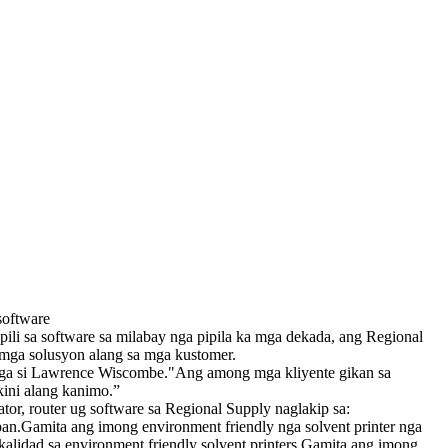
software
li sa software sa milabay nga pipila ka mga dekada, ang Regional
g mga solusyon alang sa mga kustomer.
er nga si Lawrence Wiscombe."Ang among mga kliyente gikan sa
ini alang kanimo.”
or, router ug software sa Regional Supply naglakip sa:
n.Gamita ang imong environment friendly nga solvent printer nga
alidad sa environment friendly solvent printers.Gamita ang imong