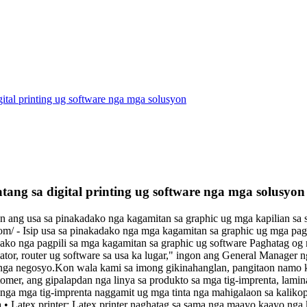
ital printing ug software nga mga solusyon
ang sa digital printing ug software nga mga solusyon
ang usa sa pinakadako nga kagamitan sa graphic ug mga kapilian sa 
/ - Isip usa sa pinakadako nga mga kagamitan sa graphic ug mga pagpi
adako nga pagpili sa mga kagamitan sa graphic ug software Paghatag o
nator, router ug software sa usa ka lugar," ingon ang General Manag
nga negosyo.Kon wala kami sa imong gikinahanglan, pangitaon namo k
r, ang gipalapdan nga linya sa produkto sa mga tig-imprenta, laminat
 mga tig-imprenta naggamit ug mga tinta nga mahigalaon sa kalikopa
Latex printer: Latex printer naghatag sa sama nga maayo kaayo nga k