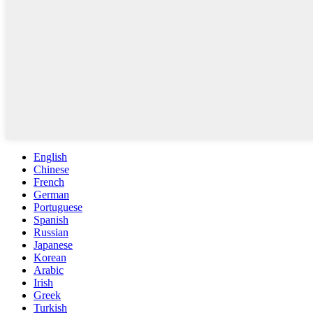
English
Chinese
French
German
Portuguese
Spanish
Russian
Japanese
Korean
Arabic
Irish
Greek
Turkish