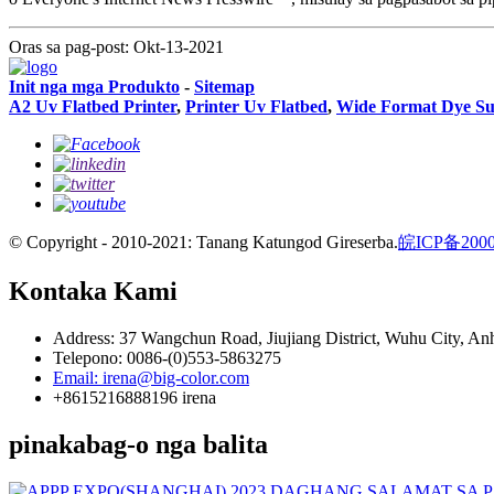
Oras sa pag-post: Okt-13-2021
Init nga mga Produkto
-
Sitemap
A2 Uv Flatbed Printer
,
Printer Uv Flatbed
,
Wide Format Dye Sub
© Copyright - 2010-2021: Tanang Katungod Gireserba.
皖ICP备2000
Kontaka Kami
Address: 37 Wangchun Road, Jiujiang District, Wuhu City, An
Telepono: 0086-(0)553-5863275
Email: irena@big-color.com
+8615216888196 irena
pinakabag-o nga balita