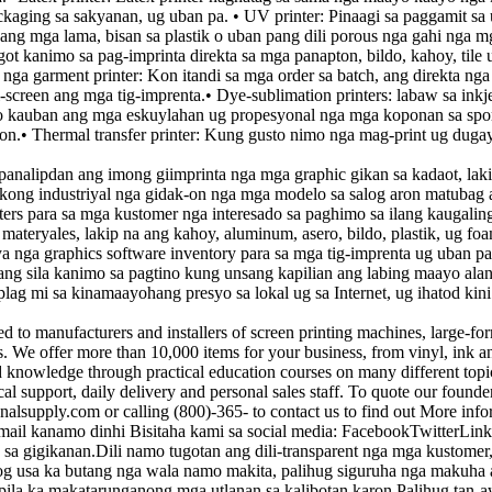
 packaging sa sakyanan, ug uban pa. • UV printer: Pinaagi sa paggamit s
ng mga lama, bisan sa plastik o uban pang dili porous nga gahi nga mga
t kanimo sa pag-imprinta direkta sa mga panapton, bildo, kahoy, tile
 nga garment printer: Kon itandi sa mga order sa batch, ang direkta ng
reen ang mga tig-imprenta.• Dye-sublimation printers: labaw sa inkjet
ho kauban ang mga eskuylahan ug propesyonal nga mga koponan sa spo
• Thermal transfer printer: Kung gusto nimo nga mag-print ug dugay n
pdan ang imong giimprinta nga mga graphic gikan sa kadaot, lakip n
ong industriyal nga gidak-on nga mga modelo sa salog aron matubag
s para sa mga kustomer nga interesado sa paghimo sa ilang kaugalingo
materyales, lakip na ang kahoy, aluminum, asero, bildo, plastik, ug fo
a graphics software inventory para sa mga tig-imprenta ug uban pa
ng sila kanimo sa pagtino kung unsang kapilian ang labing maayo ala
lag mi sa kinamaayohang presyo sa lokal ug sa Internet, ug ihatod ki
ufacturers and installers of screen printing machines, large-format d
s. We offer more than 10,000 items for your business, from vinyl, ink a
nd knowledge through practical education courses on many different top
cal support, daily delivery and personal sales staff. To quote our foun
alsupply.com or calling (800)-365- to contact us to find out More inf
ail kanamo dinhi Bisitaha kami sa social media: FacebookTwitterLin
sa gigikanan.Dili namo tugotan ang dili-transparent nga mga kustome
a og usa ka butang nga wala namo makita, palihug siguruha nga maku
pila ka makatarunganong mga utlanan sa kalibotan karon.Palihug tan-a