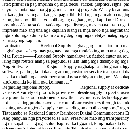
latex printer sa pag-imprinta og mga decal, sticker, graphics, signs,
dayon sa tinta nga imong gigamit sa imong proyekto.Wala'y bisan unsa
makadaginot sa mga lakang sa pagbalhin.Kini nga mga makina nagtugo
ra ang trabaho, dili kaayo kalibog, ug daghang mga kapilian.• Direkta
produkto.Alang sa detalyado nga mga disenyo, mas maayo usab nga i-sc
imprenta mao ang una nga kapilian alang sa mga tawo nga nagtraba
mga kolor nga adunay katin-aw ug daghang mga detalye matag higayon.
ka maayong kapilian.
Laminator ————Regional Supply naghatag og laminator aron mapanali
nagbaligya usab og mas gagmay nga mga modelo ingon man ang dagk
Mga Router——-Regional Supply namaligya ug flatbed cutter ug router
laing mga routers alang sa pagputol sa lain-laing mga disenyo ug mga 
Ang Software————Regional Supply naghatag sa labing namaligya ng
software, palihog kontaka ang among customer service team;makataba
Usa ka mibalik nga kustomer sa suplay sa rehiyon miingon: “Makakap
girekomenda ko kini nga kompanya. ”
Regarding regional supply——————–Regional supply is dedicated to man
various A variety of products provide wholesale supply to plastic user
are proud to let our customers know the latest industry technology a
not just selling products-we take care of our customers through techni
visiting www.regionalsupply.com, sending an email to support@region
Tigpamaba sa Regional Supply Rainboost Digital Communications Em
Ang panguna nga prayoridad sa EIN Presswire mao ang transparency 
ug makapahisalaag nga sulod.Isip usa ka tiggamit, kung makakita k
o Everyone's Internet News Presswire™, misulay sa pagpasabot sa pi